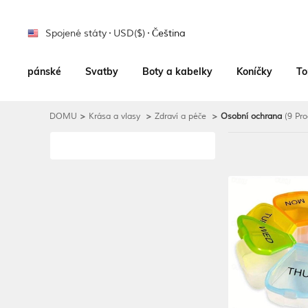
Spojené státy
USD($)
Čeština
pánské
Svatby
Boty a kabelky
Koníčky
To
DOMU
>
Krása a vlasy
>
Zdraví a péče
>
Osobní ochrana
(9 Pro