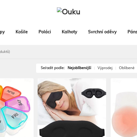
py
Košile
Poláci
Kalhoty
Svrchní oděvy
Páns
duktů)
Seřadit podle:
Nejoblíbenější
Výprodej
Oblíbené