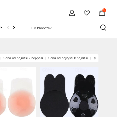
0
ké mikiny
Cena od nejnižší k nejvyšší
Cena od nejvyšší k nejnižší