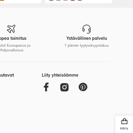
tanssikengät lapsille ja teini-
ikäisten balettiharjoitteluun
opea toimitus
Ystävällinen palvelu
stot Euroopassa ja
7 päivän tyytyväisyystakuu
Yhdysvalloissa
sutavat
Liity yhteisöömme
kärry