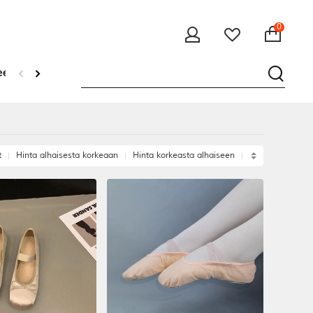
0
eet
t
Hinta alhaisesta korkeaan
Hinta korkeasta alhaiseen