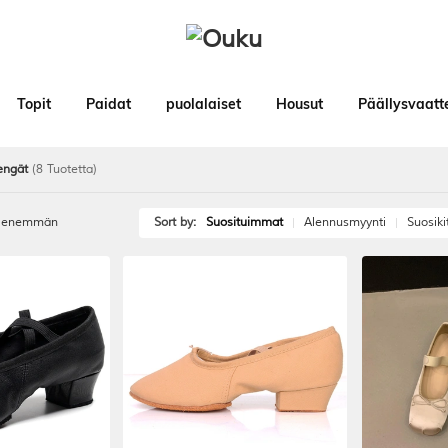
Topit
Paidat
puolalaiset
Housut
Päällysvaatt
kengät
(8 Tuotetta)
a enemmän
Sort by:
Suosituimmat
Alennusmyynti
Suosiki