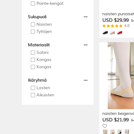
Pointe-kengät
naisten punaise
Sukupuoli
matalakorkoiset
USD $29.99
$
Naisten
pehmeällä
5.0
mokkanahkapohj
Tyttöjen
ihanteelliset juhl
latinalaistanssii
Materiaalit
Satiini
Kangas
Kangas
Ikäryhmä
Lasten
Aikuisten
naisten beigenvä
kangasbalettike
USD $21.99
$
ammattimaiset 
joustavilla hihnoi