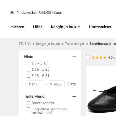
Yhdysvallat
USD($)
Suomi
miesten
Häät
Kengät ja laukut
Harrastukset
ETUSIVU
>
Kengät ja laukut
>
Tanssikengät
>
Balettitossut ja -
Hinta
4.0j
£ 7 - £ 15
£ 15 - £ 23
£ 23 - £ 31
-
Siirry
$
$
Tuoteryhmä
Balettikengät
Harjoittele Trainning-
tanssikenkiä