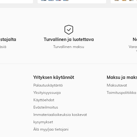
uun ja
olkaimilla balettitunneille ja
seen
esityksiin
stajalta
Turvallinen ja luotettava
N
äsiä
Turvallinen maksu
Vara
Yrityksen käytännöt
Maksu ja mak
Palautuskäytäntö
Maksutavat
Yksityisyyssuoja
Toimituspolitiikka
Käyttöehdot
Evästeilmoitus
Immateriaalioikeuksia koskevat
kysymykset
Älä myy/jaa tietojani