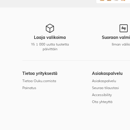
balettiharjoittel
studioesiintymi
Laaja valikoima
Suoraan valmi
Yli 1 000 uutta tuotetta
Ilman välik
päivittäin
Tietoa yrityksestä
Asiakaspalvelu
Tietoa Ouku.comista
Asiakaspalvelu
Painatus
Seuraa tilaustasi
Accessibility
Ota yhteyttä