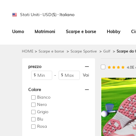
Stati Uniti
USD($)
Italiano
Uomo
Matrimoni
Scarpe e borse
Hobby
C
HOME
>
Scarpe e borse
>
Scarpe Sportive
>
Golf
>
Scarpe da 
prezzo
4.0E 
-
Vai
$
$
Colore
Bianco
Nero
Grigio
Blu
Rosa