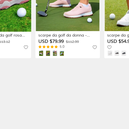
da golf rosa
scarpe da golf da donna -
scarpe da g
civolo e
vestibilità comoda con suola
da donna: 
USD $79.99
USD $54.
113.12
$112.99
ette per le
resistente, adatte per lunghe
ginnastica t
5.0
stive
giornate sul campo
professioni
e gare del 