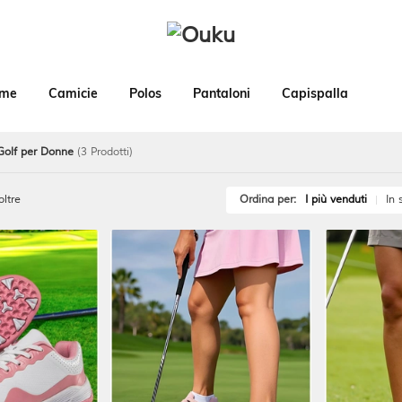
ime
Camicie
Polos
Pantaloni
Capispalla
Golf per Donne
(3 Prodotti)
oltre
Ordina per:
I più venduti
In 