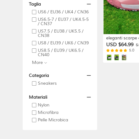
Taglia
US6 / EU36 / UK4 / CN36
US6.5-7 / EU37 / UK4.5-5
/ CN37
US7.5 / EU38 / UK5.5 /
CN38
eleganti scarpe 
US8 / EU39 / UK6 / CN39
con lacci - antis
USD $64.99
$
traspiranti, perf
US8.5 / EU39 / UK6.5 /
5.0
CN40
sessioni di golf e
More
Categoria
Sneakers
Materiali
Nylon
Microfibra
Pelle Microbica