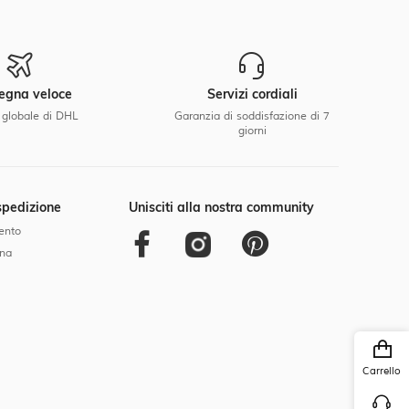
egna veloce
Servizi cordiali
 globale di DHL
Garanzia di soddisfazione di 7
giorni
pedizione
Unisciti alla nostra community
ento
gna
Carrello