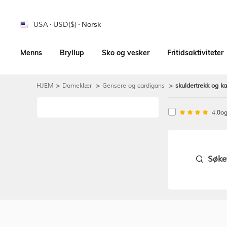
USA
USD($)
Norsk
Menns
Bryllup
Sko og vesker
Fritidsaktiviteter
HJEM
>
Dameklær
>
Gensere og cardigans
>
skuldertrekk og k
4.0og
Søket
