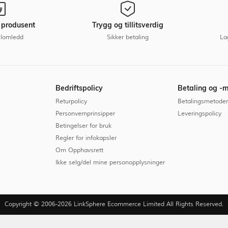
a produsent
Trygg og tillitsverdig
llomledd
Sikker betaling
La
Bedriftspolicy
Betaling og -
Returpolicy
Betalingsmetoder
Personvernprinsipper
Leveringspolicy
Betingelser for bruk
Regler for infokapsler
Om Opphavsrett
Ikke selg/del mine personopplysninger
Copyright © 2006-2026 LinkSphere Ecommerce Limited All Rights Reserved.