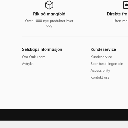
Rik på mangfold
Direkte fr
Over 1000 nye produkter hver
Uten me
dag
Selskapsinformasjon
Kundeservice
Om Ouku.com
Kundeservice
Avtrykk
Spor bestillingen din
Accessibility
Kontakt oss
ATest