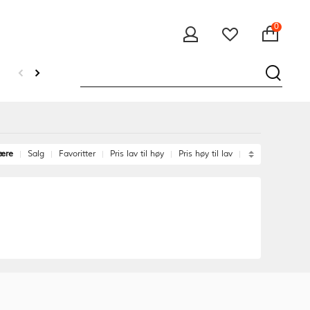
0
ære
Salg
Favoritter
Pris lav til høy
Pris høy til lav