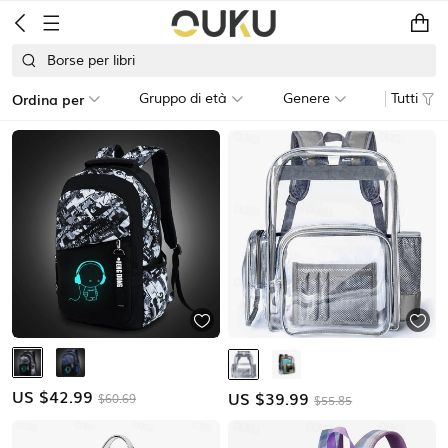
Borse per libri
Ordina per
Gruppo di età
Genere
Tutti
US $
42.99
US $
39.99
$60.69
$55.85