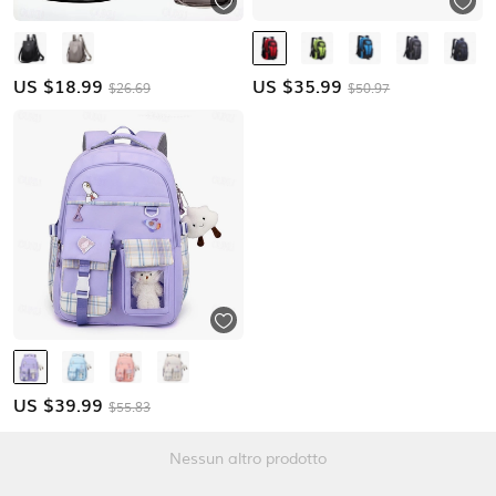
US $
18.99
US $
35.99
$26.69
$50.97
US $
39.99
$55.83
Nessun altro prodotto