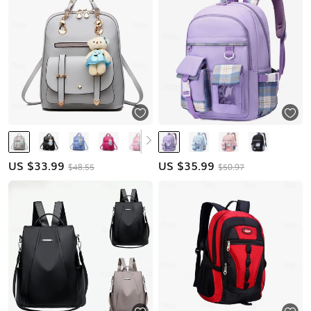
US $
33.99
US $
35.99
$48.55
$50.97