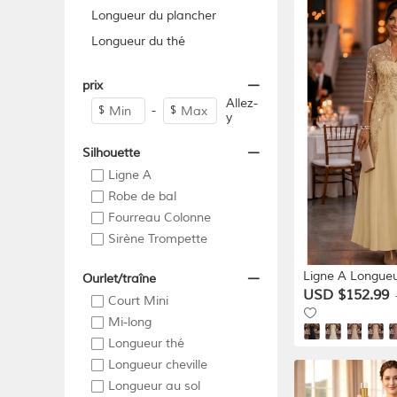
Longueur du plancher
Longueur du thé
prix
Allez-
-
$
$
y
Silhouette
Ligne A
Robe de bal
Fourreau Colonne
Sirène Trompette
Ligne A Longueu
Ourlet/traîne
de Mère de Mariée M
USD $152.99
Court Mini
3/4 Col en V Élé
Mi-long
Luxueux Formel
Longueur thé
demoiselle d ho
mariage Chiffon
Longueur cheville
Perlage Paillette
Longueur au sol