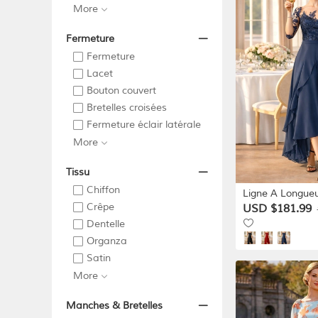
More
Fermeture
Fermeture
Lacet
Bouton couvert
Bretelles croisées
Fermeture éclair latérale
More
Tissu
Chiffon
Ligne A Longueu
Crêpe
de Soirée Robe 
USD $181.99
Robe d'invité d
Dentelle
de Mère de Mariée 
Organza
Manches Épaul
Satin
Élégant Asymétr
robe demoiselle
More
Chiffon
Manches & Bretelles