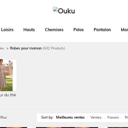
Loisirs
Hauts
Chemises
Polos
Pantalon
Man
iée
>
Robes pour maman
(632 Produits)
r du thé
Plus
Sort by:
Meilleures ventes
Ventes
Favoris
Pr