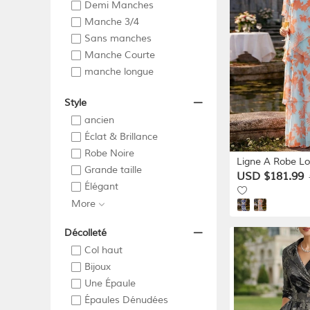
Demi Manches
Manche 3/4
Sans manches
Manche Courte
manche longue
Style
ancien
Éclat & Brillance
Robe Noire
Ligne A Robe Lo
Grande taille
Robe d'invité d
USD $181.99
Élégant
de soirée Robe 
Mariée Manche Courte Col
More
Bateau Élégant 
Occasionnel For
Décolleté
demoiselle d ho
Col haut
fiançailles
Bijoux
Une Épaule
Épaules Dénudées