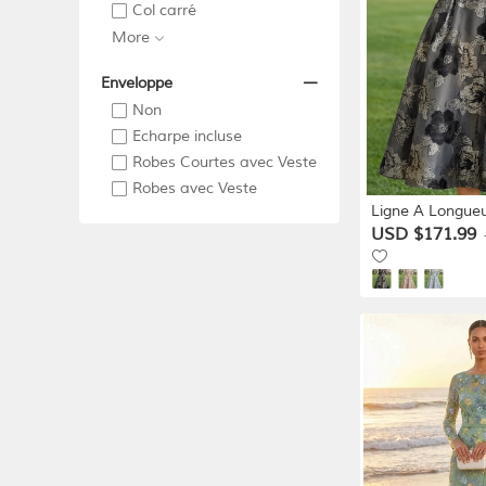
Col carré
More
Enveloppe
Non
Echarpe incluse
Robes Courtes avec Veste
Robes avec Veste
Ligne A Longueu
blazer Robe de 
USD $171.99
Mariée manche longue Col de
chemise Élégant
robe demoiselle
de mariage Sati
avec Plis Fleur