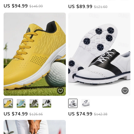
US $
94.99
US $
89.99
$146.99
$121.60
US $
74.99
US $
74.99
$126.56
$142.38